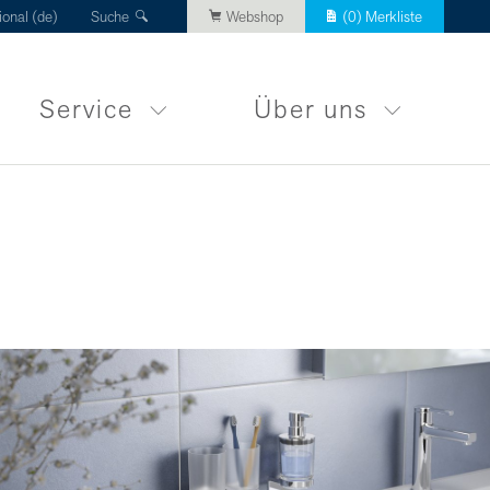
ional (de)
Suche
Webshop
(
0
) Merkliste
Service
Über uns