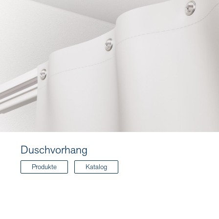
Duschvorhang
Produkte
Katalog