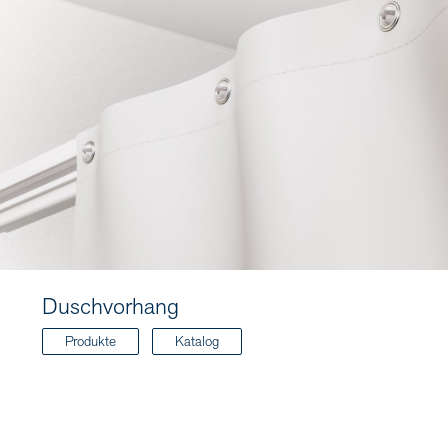
Duschvorhang
Produkte
Katalog