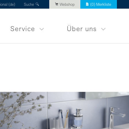
ional (de)
Suche
Webshop
(
0
) Merkliste
Service
Über uns