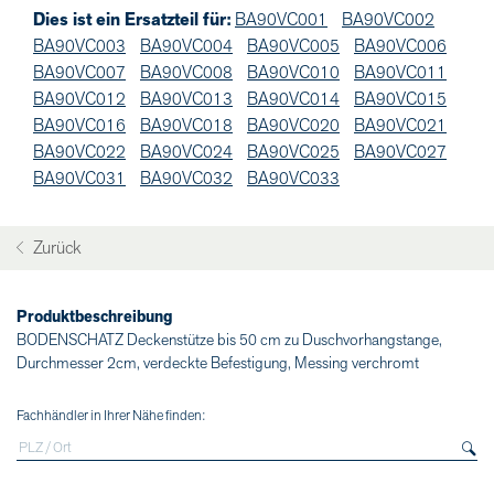
Dies ist ein Ersatzteil für:
BA90VC001
BA90VC002
BA90VC003
BA90VC004
BA90VC005
BA90VC006
BA90VC007
BA90VC008
BA90VC010
BA90VC011
BA90VC012
BA90VC013
BA90VC014
BA90VC015
BA90VC016
BA90VC018
BA90VC020
BA90VC021
BA90VC022
BA90VC024
BA90VC025
BA90VC027
BA90VC031
BA90VC032
BA90VC033
Zurück
Produktbeschreibung
BODENSCHATZ Deckenstütze bis 50 cm zu Duschvorhangstange,
Durchmesser 2cm, verdeckte Befestigung, Messing verchromt
Fachhändler in Ihrer Nähe finden: