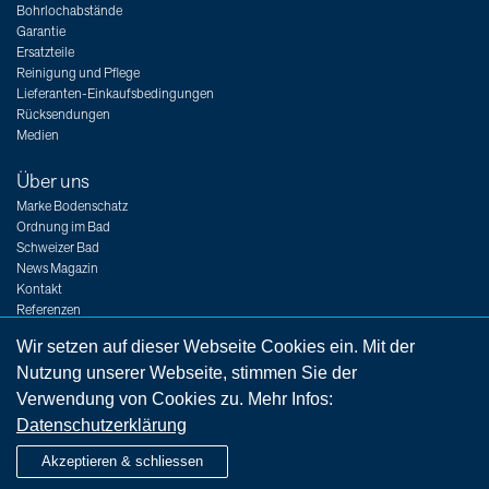
Bohrlochabstände
Garantie
Ersatzteile
Reinigung und Pflege
Lieferanten-Einkaufsbedingungen
Rücksendungen
Medien
Über uns
Marke Bodenschatz
Ordnung im Bad
Schweizer Bad
News Magazin
Kontakt
Referenzen
Messen
Wir setzen auf dieser Webseite Cookies ein. Mit der
Jobs
Nutzung unserer Webseite, stimmen Sie der
Verwendung von Cookies zu. Mehr Infos:
Datenschutzerklärung
Impressum
Rechtshinweise
AGB
Datenschutzerklärung
Akzeptieren & schliessen
german