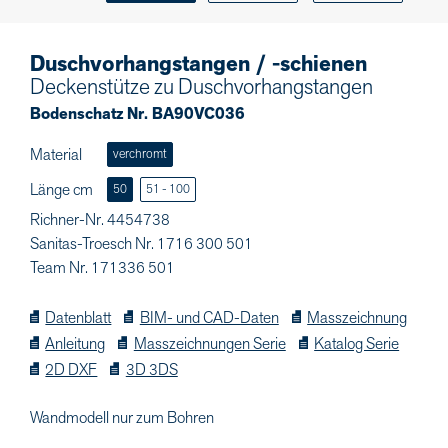
Duschvorhangstangen / -schienen
Deckenstütze zu Duschvorhangstangen
Bodenschatz Nr. BA90VC036
Material
verchromt
Länge cm
50
51 - 100
Richner-Nr. 4454738
Sanitas-Troesch Nr. 1716 300 501
Team Nr. 171336 501
Datenblatt
BIM- und CAD-Daten
Masszeichnung
Anleitung
Masszeichnungen Serie
Katalog Serie
2D DXF
3D 3DS
Wandmodell nur zum Bohren