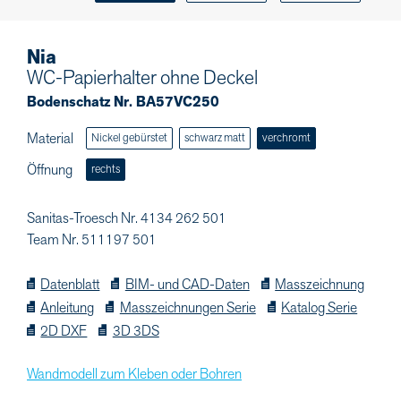
Nia
WC-Papierhalter ohne Deckel
Bodenschatz Nr. BA57VC250
Material
Nickel gebürstet
schwarz matt
verchromt
Öffnung
rechts
Sanitas-Troesch Nr. 4134 262 501
Team Nr. 511197 501
Datenblatt
BIM- und CAD-Daten
Masszeichnung
Anleitung
Masszeichnungen Serie
Katalog Serie
2D DXF
3D 3DS
Wandmodell zum Kleben oder Bohren