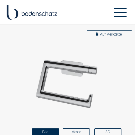
Auf Merkzettel
Bild
Masse
3D