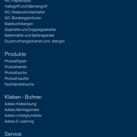
WC-Papierhalter
Haltegriff und Wannengriff
WC-Reservenrollenhalter
WC-Bürstengarnituren
Badetuchstangen
Glashalter und Doppelglashalter
Seifenhalter und Seifenspender
Duschvorhangschienen und -stangen
Produkte
Produkttypen
Produktserien
Produktsuche
Produkt kaufen
Fachhändlersuche
Kleben - Bohren
Adesio Klebelösung
Adesio Montagevideo
Adesio Untergrundliste
Adesio E-Learning
Service