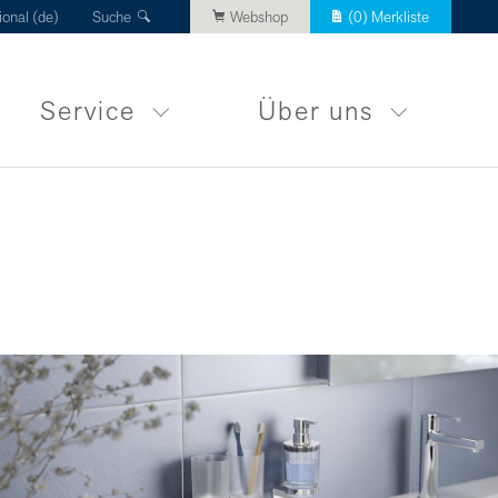
ional (de)
Suche
Webshop
(
0
) Merkliste
Service
Über uns