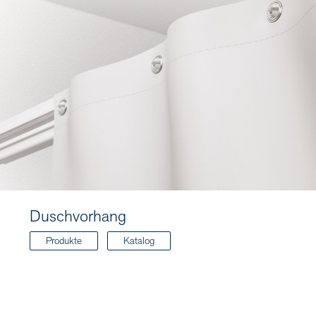
Duschvorhang
Produkte
Katalog