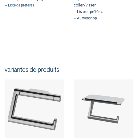
coller/visser
+ Liste de préféres
+ Liste de préféres
+ Au webshop
variantes de produits