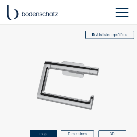
À la liste de préféres
Image
Dimensions
3D