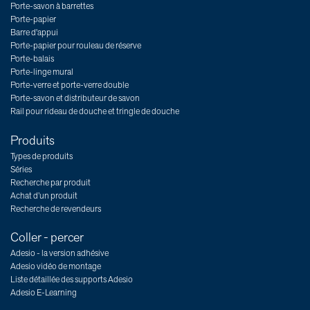
Porte-savon à barrettes
Porte-papier
Barre d'appui
Porte-papier pour rouleau de réserve
Porte-balais
Porte-linge mural
Porte-verre et porte-verre double
Porte-savon et distributeur de savon
Rail pour rideau de douche et tringle de douche
Produits
Types de produits
Séries
Recherche par produit
Achat d’un produit
Recherche de revendeurs
Coller - percer
Adesio - la version adhésive
Adesio vidéo de montage
Liste détaillée des supports Adesio
Adesio E-Learning