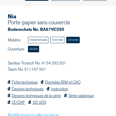
Nia
Porte-papier sans couvercle
Bodenschatz No. BA57VC250
Matière
nickel brossé
noir mat
chromé
Ouverture
droite
Sanitas-Troesch No. 4134 262 501
Team No. 511197 501
Fiche technique
Données BIM et CAO
Dessins techniques
Instruction
Dessins techniques de la série
Série catalogue
2D DXF
3D 3DS
Modèle mural à coller ou percer