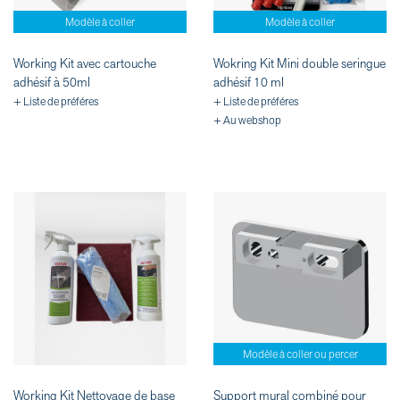
Modèle à coller
Modèle à coller
Working Kit avec cartouche
Wokring Kit Mini double seringue
adhésif à 50ml
adhésif 10 ml
+ Liste de préféres
+ Liste de préféres
+ Au webshop
Modèle à coller ou percer
Working Kit Nettoyage de base
Support mural combiné pour