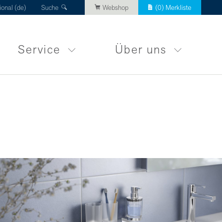
ional (de)
Suche
Webshop
(
0
) Merkliste
Service
Über uns