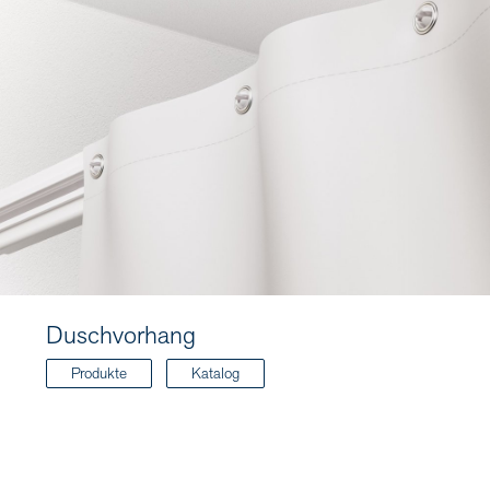
Duschvorhang
Produkte
Katalog