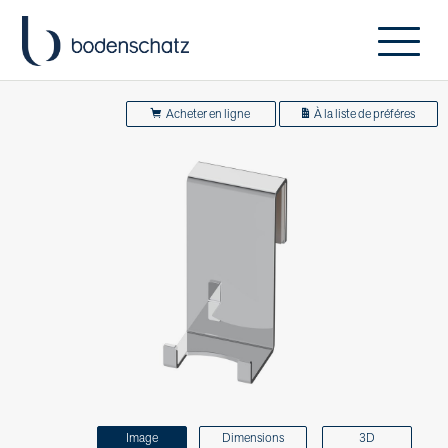
Acheter en ligne
À la liste de préféres
Image
Dimensions
3D