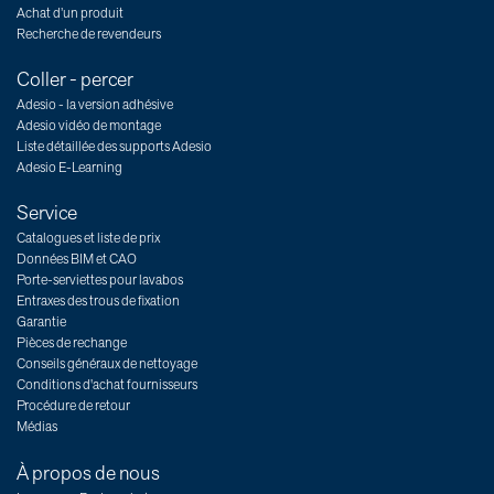
Achat d’un produit
Recherche de revendeurs
Coller - percer
Adesio - la version adhésive
Adesio vidéo de montage
Liste détaillée des supports Adesio
Adesio E-Learning
Service
Catalogues et liste de prix
Données BIM et CAO
Porte-serviettes pour lavabos
Entraxes des trous de fixation
Garantie
Pièces de rechange
Conseils généraux de nettoyage
Conditions d'achat fournisseurs
Procédure de retour
Médias
À propos de nous