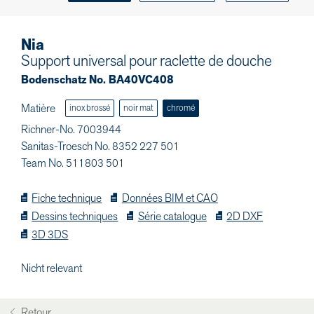
Nia
Support universal pour raclette de douche
Bodenschatz No. BA40VC408
Matière
inox brossé
noir mat
chromé
Richner-No. 7003944
Sanitas-Troesch No. 8352 227 501
Team No. 511803 501
Fiche technique
Données BIM et CAO
Dessins techniques
Série catalogue
2D DXF
3D 3DS
Nicht relevant
Retour