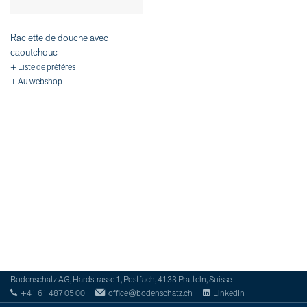
Raclette de douche avec
caoutchouc
+ Liste de préféres
+ Au webshop
Bodenschatz AG, Hardstrasse 1, Postfach, 4133 Pratteln, Suisse
+41 61 487 05 00
office@bodenschatz.ch
LinkedIn