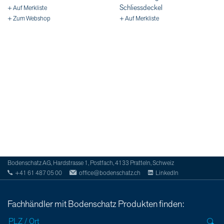
Schliessdeckel
+ Auf Merkliste
+ Zum Webshop
+ Auf Merkliste
Bodenschatz AG, Hardstrasse 1, Postfach, 4133 Pratteln, Schweiz
+41 61 487 05 00
office@bodenschatz.ch
LinkedIn
Fachhändler mit Bodenschatz Produkten finden: