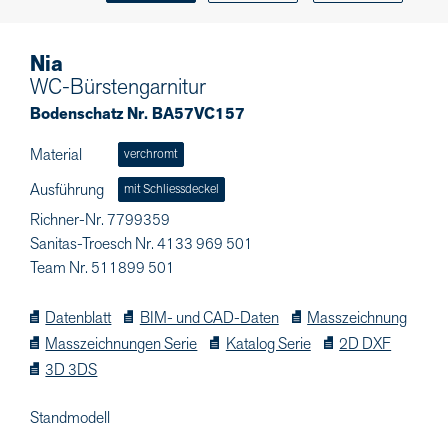
Nia
WC-Bürstengarnitur
Bodenschatz Nr. BA57VC157
Material
verchromt
Ausführung
mit Schliessdeckel
Richner-Nr. 7799359
Sanitas-Troesch Nr. 4133 969 501
Team Nr. 511899 501
Datenblatt
BIM- und CAD-Daten
Masszeichnung
Masszeichnungen Serie
Katalog Serie
2D DXF
3D 3DS
Standmodell