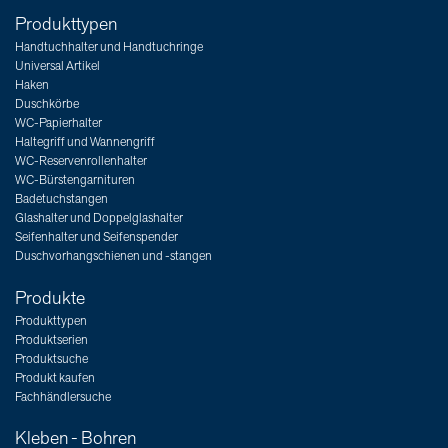
Produkttypen
Handtuchhalter und Handtuchringe
Universal Artikel
Haken
Duschkörbe
WC-Papierhalter
Haltegriff und Wannengriff
WC-Reservenrollenhalter
WC-Bürstengarnituren
Badetuchstangen
Glashalter und Doppelglashalter
Seifenhalter und Seifenspender
Duschvorhangschienen und -stangen
Produkte
Produkttypen
Produktserien
Produktsuche
Produkt kaufen
Fachhändlersuche
Kleben - Bohren