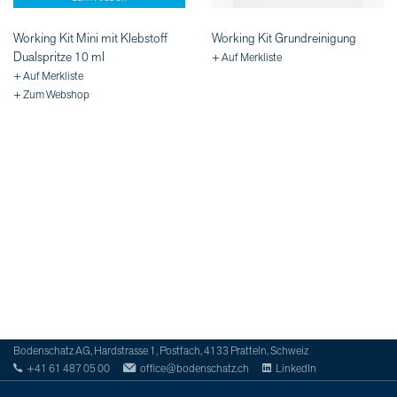
Working Kit Mini mit Klebstoff
Working Kit Grundreinigung
Dualspritze 10 ml
+ Auf Merkliste
+ Auf Merkliste
+ Zum Webshop
Bodenschatz AG, Hardstrasse 1, Postfach, 4133 Pratteln, Schweiz
+41 61 487 05 00
office@bodenschatz.ch
LinkedIn