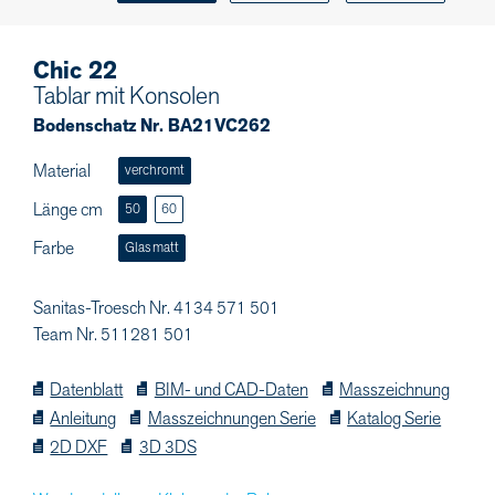
Chic 22
Tablar mit Konsolen
Bodenschatz Nr. BA21VC262
Material
verchromt
Länge cm
50
60
Farbe
Glas matt
Sanitas-Troesch Nr. 4134 571 501
Team Nr. 511281 501
Datenblatt
BIM- und CAD-Daten
Masszeichnung
Anleitung
Masszeichnungen Serie
Katalog Serie
2D DXF
3D 3DS