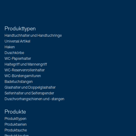
Produkttypen
Handtuchhalter und Handtuchringe
Universal Artikel
Haken
Duschkörbe
WC-Papierhalter
Haltegriff und Wannengriff
WC-Reservenrollenhalter
WC-Bürstengarnituren
Badetuchstangen
Glashalter und Doppelglashalter
Seifenhalter und Seifenspender
Duschvorhangschienen und -stangen
Produkte
Produkttypen
Produktserien
Produktsuche
Produkt kaufen