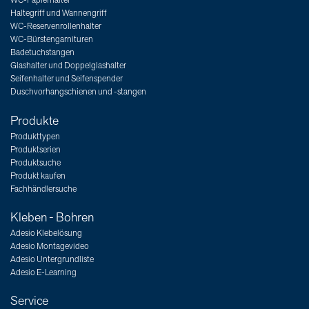
WC-Papierhalter
Haltegriff und Wannengriff
WC-Reservenrollenhalter
WC-Bürstengarnituren
Badetuchstangen
Glashalter und Doppelglashalter
Seifenhalter und Seifenspender
Duschvorhangschienen und -stangen
Produkte
Produkttypen
Produktserien
Produktsuche
Produkt kaufen
Fachhändlersuche
Kleben - Bohren
Adesio Klebelösung
Adesio Montagevideo
Adesio Untergrundliste
Adesio E-Learning
Service