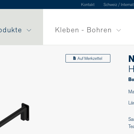
Kontakt
Schweiz / Internat
odukte
Kleben - Bohren
N
Auf Merkzettel
H
Bo
Ma
Lä
Sa
Te