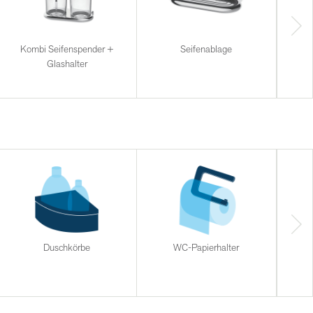
Kombi Seifenspender +
Seifenablage
Glashalter
Duschkörbe
WC-Papierhalter
Halt