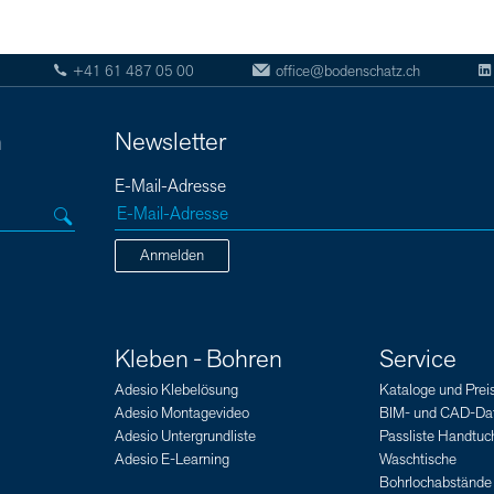
+41 61 487 05 00
office@bodenschatz.ch
n
Newsletter
E-Mail-Adresse
Anmelden
Kleben - Bohren
Service
Adesio Klebelösung
Kataloge und Preis
Adesio Montagevideo
BIM- und CAD-Da
Adesio Untergrundliste
Passliste Handtuch
Adesio E-Learning
Waschtische
Bohrlochabstände