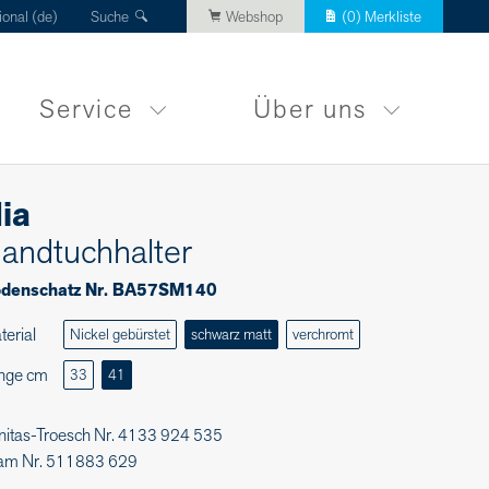
ional (de)
Suche
Webshop
(
0
) Merkliste
Service
Über uns
ia
andtuchhalter
denschatz Nr. BA57SM140
terial
Nickel gebürstet
schwarz matt
verchromt
nge cm
33
41
nitas-Troesch Nr. 4133 924 535
am Nr. 511883 629