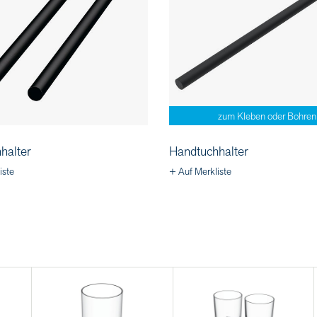
zum Kleben oder Bohren
halter
Handtuchhalter
iste
+ Auf Merkliste