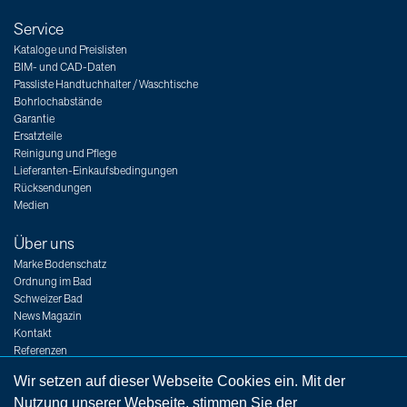
Service
Kataloge und Preislisten
BIM- und CAD-Daten
Passliste Handtuchhalter / Waschtische
Bohrlochabstände
Garantie
Ersatzteile
Reinigung und Pflege
Lieferanten-Einkaufsbedingungen
Rücksendungen
Medien
Über uns
Marke Bodenschatz
Ordnung im Bad
Schweizer Bad
News Magazin
Kontakt
Referenzen
Messen
Wir setzen auf dieser Webseite Cookies ein. Mit der
Jobs
Nutzung unserer Webseite, stimmen Sie der