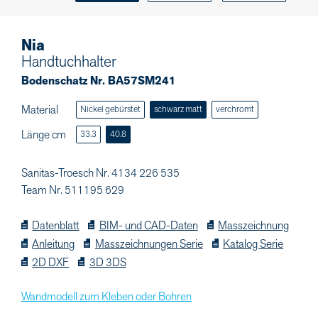
Nia
Handtuchhalter
Bodenschatz Nr. BA57SM241
Material
Nickel gebürstet
schwarz matt
verchromt
Länge cm
33.3
40.8
Sanitas-Troesch Nr. 4134 226 535
Team Nr. 511195 629
Datenblatt
BIM- und CAD-Daten
Masszeichnung
Anleitung
Masszeichnungen Serie
Katalog Serie
2D DXF
3D 3DS
Wandmodell zum Kleben oder Bohren