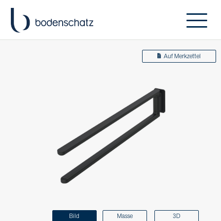
Auf Merkzettel
Bild
Masse
3D