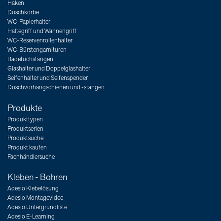
Haken
Duschkörbe
WC-Papierhalter
Haltegriff und Wannengriff
WC-Reservenrollenhalter
WC-Bürstengarnituren
Badetuchstangen
Glashalter und Doppelglashalter
Seifenhalter und Seifenspender
Duschvorhangschienen und -stangen
Produkte
Produkttypen
Produktserien
Produktsuche
Produkt kaufen
Fachhändlersuche
Kleben - Bohren
Adesio Klebelösung
Adesio Montagevideo
Adesio Untergrundliste
Adesio E-Learning