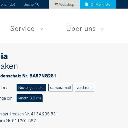
ional (de)
Suche
Webshop
(
0
) Merkliste
Service
Über uns
ia
aken
denschatz Nr. BA57NG281
terial
Nickel gebürstet
schwarz matt
verchromt
nge cm
length-3.5 cm
nitas-Troesch Nr. 4134 235 531
am Nr. 511201 587