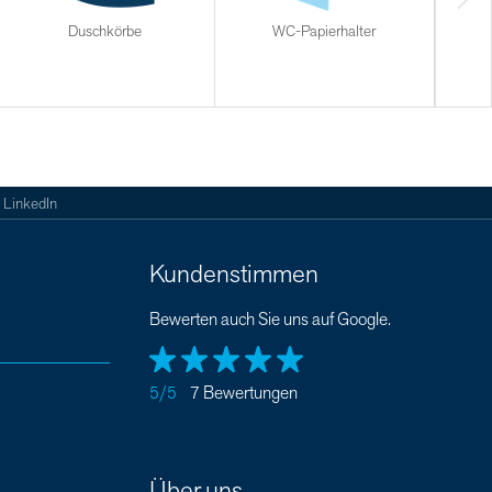
Duschkörbe
WC-Papierhalter
Halt
LinkedIn
Kundenstimmen
Bewerten auch Sie uns auf Google.
5/5
7 Bewertungen
Über uns