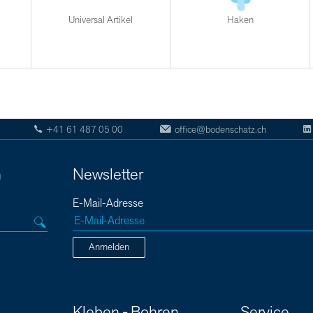
Universal Artikel
Haken
+41 61 487 05 00
office@bodenschatz.ch
n
Newsletter
E-Mail-Adresse
Anmelden
Kleben - Bohren
Service