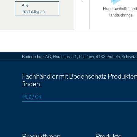
Alle
Handtuchhalter und
Produkttypen
Handtuchringe
Bodenschatz AG, Hardstrasse 1, Postfach, 4133 Pratteln, Schweiz
Fachhändler mit Bodenschatz Produkte
finden:
Produkttypen
Produkte