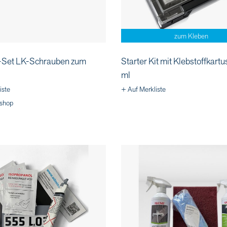
zum Kleben
Set LK-Schrauben zum
Starter Kit mit Klebstoffkart
ml
iste
+ Auf Merkliste
shop