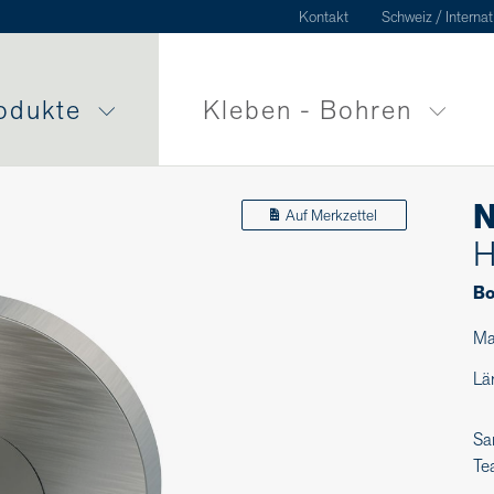
Kontakt
Schweiz / Internat
odukte
Kleben - Bohren
N
Auf Merkzettel
H
Bo
Ma
Lä
Sa
Te