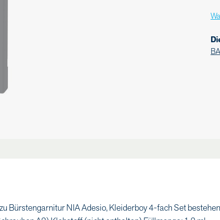
Wa
Di
B
 Bürstengarnitur NIA Adesio, Kleiderboy 4-fach Set bestehe