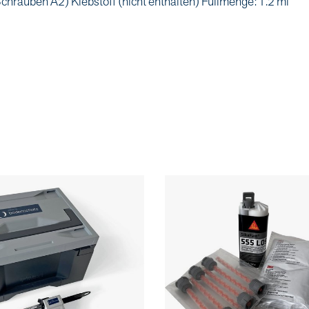
chrauben A2) Klebstoff (nicht enthalten) Füllmenge: 1.2 ml