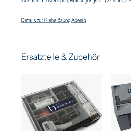
Wandteil mit Klebepad, Befestigungsset (2 Dübel, 2 S
Details zur Klebelösung Adesio
Ersatzteile & Zubehör