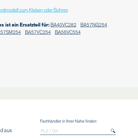
ndmodell zum Kleben oder Bohren
es ist ein Ersatzteil für:
BA40VC282
BA57NG254
A57SM254
BA57VC254
BA56VC554
Fachhändler in Ihrer Nähe finden:
nd aus