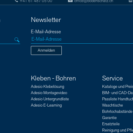
+41 61 487 05 00
office@bodenschatz.ch
n
Newsletter
E-Mail-Adresse
Anmelden
Kleben - Bohren
Service
Adesio Klebelösung
Kataloge und Preis
Adesio Montagevideo
BIM- und CAD-Da
Adesio Untergrundliste
Passliste Handtuch
Adesio E-Learning
Waschtische
Bohrlochabstände
Garantie
Ersatzteile
Reinigung und Pfl