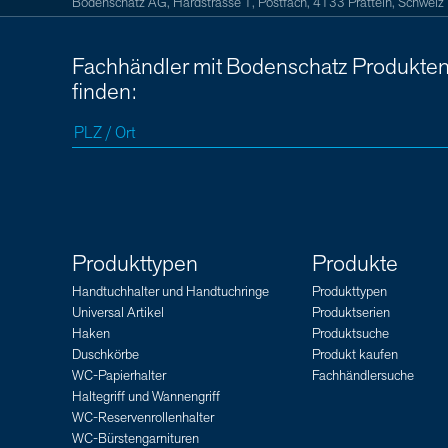
Bodenschatz AG, Hardstrasse 1, Postfach, 4133 Pratteln, Schweiz
Fachhändler mit Bodenschatz Produkte
finden:
Produkttypen
Produkte
Handtuchhalter und Handtuchringe
Produkttypen
Universal Artikel
Produktserien
Haken
Produktsuche
Duschkörbe
Produkt kaufen
WC-Papierhalter
Fachhändlersuche
Haltegriff und Wannengriff
WC-Reservenrollenhalter
WC-Bürstengarnituren