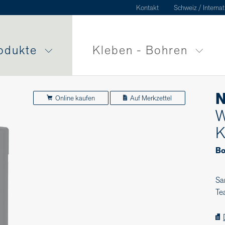
Kontakt
Schweiz / Internat
odukte
Kleben - Bohren
N
Online kaufen
Auf Merkzettel
W
K
Bo
Sa
Te