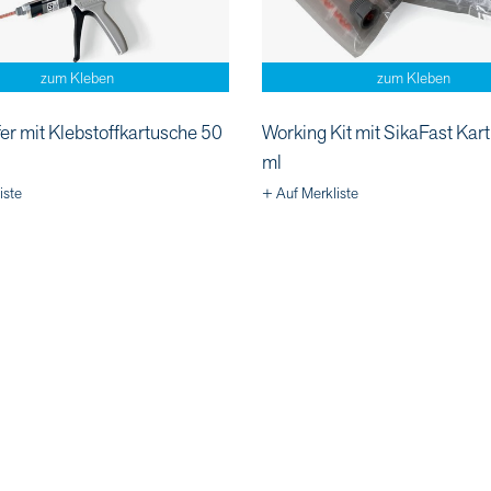
zum Kleben
zum Kleben
er mit Klebstoffkartusche 50
Working Kit mit SikaFast Kar
ml
iste
+ Auf Merkliste