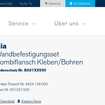
ional (de)
Suche
Webshop
(
0
) Merkliste
Service
Über uns
ia
andbefestigungsset
ombiflansch Kleben/Bohren
denschatz Nr. BA57XX930
nitas-Troesch Nr. 4924 136 000
am Nr. 051357 000
Datenblatt
Katalog Serie