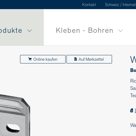
Kontakt
Schweiz / Internat
odukte
Kleben - Bohren
W
Online kaufen
Auf Merkzettel
Bo
Ri
Sa
Te
Wa