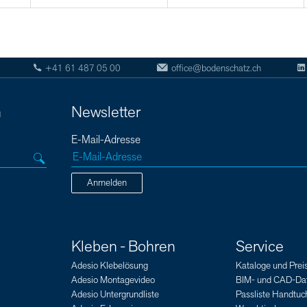
+41 61 487 05 00
office@bodenschatz.ch
n
Newsletter
E-Mail-Adresse
Anmelden
Kleben - Bohren
Service
Adesio Klebelösung
Kataloge und Preis
Adesio Montagevideo
BIM- und CAD-Da
Adesio Untergrundliste
Passliste Handtuch