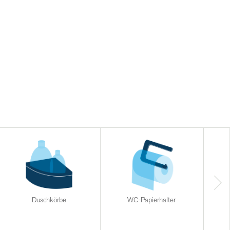
Duschkörbe
WC-Papierhalter
Halt