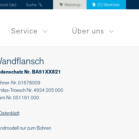
ional (de)
Suche
Webshop
(
0
) Merkliste
Service
Über uns
andflansch
denschatz Nr. BA51XX821
chner-Nr. 01678009
nitas-Troesch Nr. 4924 205 000
am Nr. 051161 000
Datenblatt
ndmodell nur zum Bohren