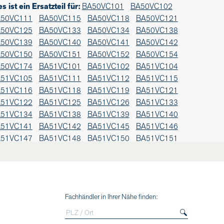
es ist ein Ersatzteil für:
BA50VC101
BA50VC102
50VC111
BA50VC115
BA50VC118
BA50VC121
50VC125
BA50VC133
BA50VC134
BA50VC138
50VC139
BA50VC140
BA50VC141
BA50VC142
50VC150
BA50VC151
BA50VC152
BA50VC154
50VC174
BA51VC101
BA51VC102
BA51VC104
51VC105
BA51VC111
BA51VC112
BA51VC115
51VC116
BA51VC118
BA51VC119
BA51VC121
51VC122
BA51VC125
BA51VC126
BA51VC133
51VC134
BA51VC138
BA51VC139
BA51VC140
51VC141
BA51VC142
BA51VC145
BA51VC146
51VC147
BA51VC148
BA51VC150
BA51VC151
51VC152
BA51VC154
BA51VC171
BA51VC174
Fachhändler in Ihrer Nähe finden: