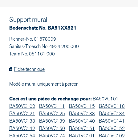
Support mural
Bodenschatz No. BA51XX821
Richner-No. 01678009
Sanitas-Troesch No. 4924 205 000
Team No. 051161 000
Fiche technique
Modèle mural uniquement à percer
Ceci est une pièce de rechange pour:
BA50VC101
BA50VC102
BA50VC111
BA50VC115
BA50VC118
BA50VC121
BA50VC125
BA50VC133
BA50VC134
BA50VC138
BA50VC139
BA50VC140
BA50VC141
BA50VC142
BA50VC150
BA50VC151
BA50VC152
BA50VC154
BA50VC174
BA51VC101
BA51VC102