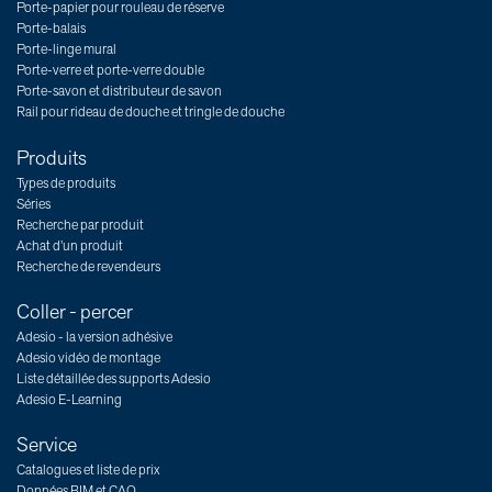
Porte-papier pour rouleau de réserve
Porte-balais
Porte-linge mural
Porte-verre et porte-verre double
Porte-savon et distributeur de savon
Rail pour rideau de douche et tringle de douche
Produits
Types de produits
Séries
Recherche par produit
Achat d’un produit
Recherche de revendeurs
Coller - percer
Adesio - la version adhésive
Adesio vidéo de montage
Liste détaillée des supports Adesio
Adesio E-Learning
Service
Catalogues et liste de prix
Données BIM et CAO