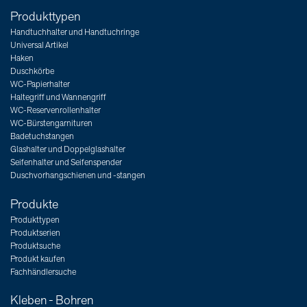
Produkttypen
Handtuchhalter und Handtuchringe
Universal Artikel
Haken
Duschkörbe
WC-Papierhalter
Haltegriff und Wannengriff
WC-Reservenrollenhalter
WC-Bürstengarnituren
Badetuchstangen
Glashalter und Doppelglashalter
Seifenhalter und Seifenspender
Duschvorhangschienen und -stangen
Produkte
Produkttypen
Produktserien
Produktsuche
Produkt kaufen
Fachhändlersuche
Kleben - Bohren