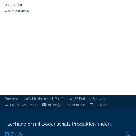
Glashalter
+ Auf Merkliste
Bodenschatz AG, Hardstrasse 1, Postfach, 4133 Pratteln, Schweiz
+41 61 487 05 00
office@bodenschatz.ch
LinkedIn
Fachhändler mit Bodenschatz Produkten finden: