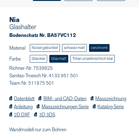
Nia
Glashalter
Bodenschatz Nr. BA57VC112
Material
Nickel gebürstet
schwarz matt
verchromt
Farbe
Glas klar
Glas matt
Tritan unzerbrechlich klar
Richner-Nr. 7539625
Sanitas-Troesch Nr. 4133 951 501
Team Nr. 511875 501
Datenblatt
BIM- und CAD-Daten
Masszeichnung
Anleitung
Masszeichnungen Serie
Katalog Serie
2D DXF
3D 3DS
Wandmodell nur zum Bohren