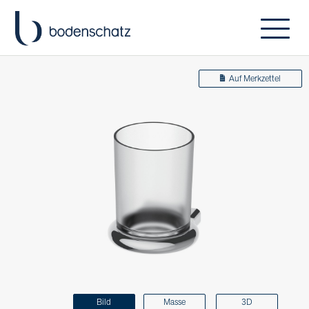
Auf Merkzettel
Bild
Masse
3D