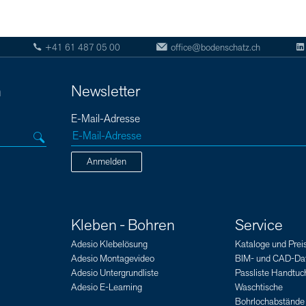
+41 61 487 05 00
office@bodenschatz.ch
n
Newsletter
E-Mail-Adresse
Anmelden
Kleben - Bohren
Service
Adesio Klebelösung
Kataloge und Preis
Adesio Montagevideo
BIM- und CAD-Da
Adesio Untergrundliste
Passliste Handtuch
Adesio E-Learning
Waschtische
Bohrlochabstände