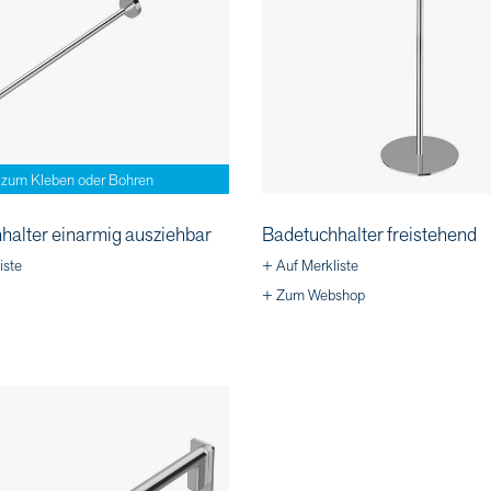
zum Kleben oder Bohren
halter einarmig ausziehbar
Badetuchhalter freistehend
iste
+ Auf Merkliste
+ Zum Webshop