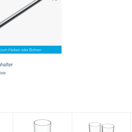
zum Kleben oder Bohren
halter
iste