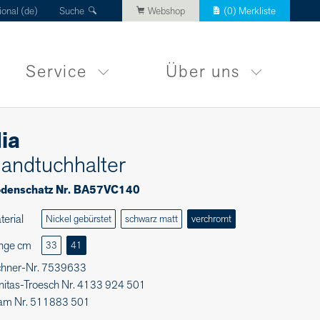
ional (de)
Suche
Webshop
(
0
) Merkliste
Service
Über uns
ia
andtuchhalter
denschatz Nr. BA57VC140
terial
Nickel gebürstet
schwarz matt
verchromt
nge cm
33
41
chner-Nr. 7539633
nitas-Troesch Nr. 4133 924 501
am Nr. 511883 501