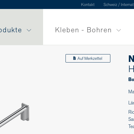
Kontakt
Schweiz / Internat
odukte
Kleben - Bohren
N
Auf Merkzettel
H
Bo
Ma
Lä
Ri
Sa
Te