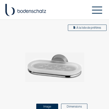
À la liste de préféres
Image
Dimensions