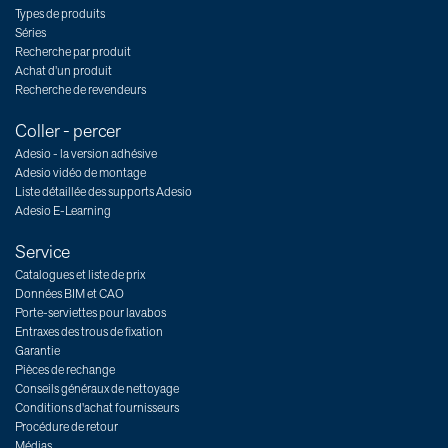
Types de produits
Séries
Recherche par produit
Achat d’un produit
Recherche de revendeurs
Coller - percer
Adesio - la version adhésive
Adesio vidéo de montage
Liste détaillée des supports Adesio
Adesio E-Learning
Service
Catalogues et liste de prix
Données BIM et CAO
Porte-serviettes pour lavabos
Entraxes des trous de fixation
Garantie
Pièces de rechange
Conseils généraux de nettoyage
Conditions d'achat fournisseurs
Procédure de retour
Médias