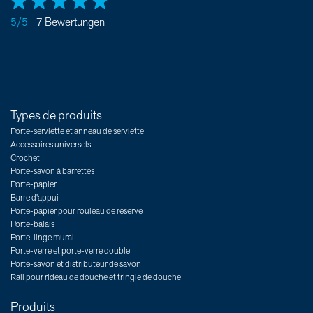
5/5
7 Bewertungen
Types de produits
Porte-serviette et anneau de serviette
Accessoires universels
Crochet
Porte-savon à barrettes
Porte-papier
Barre d'appui
Porte-papier pour rouleau de réserve
Porte-balais
Porte-linge mural
Porte-verre et porte-verre double
Porte-savon et distributeur de savon
Rail pour rideau de douche et tringle de douche
Produits