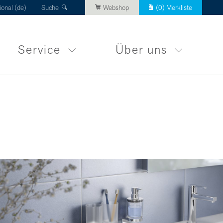
ional (de)
Suche
Webshop
(
0
) Merkliste
Service
Über uns