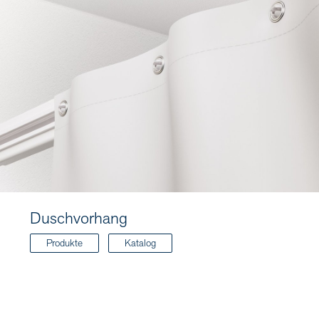
Duschvorhang
Produkte
Katalog