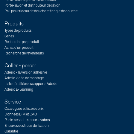
Porte-savon et distributeur de savon
Rail pour rideau de douche et tringle de douche
Produits
Types de produits
Séries
Recherche par produit
Achat d’un produit
Recherche de revendeurs
Coller - percer
Adesio - la version adhésive
Adesio vidéo de montage
Liste détaillée des supports Adesio
Adesio E-Learning
Service
Catalogues et liste de prix
Données BIM et CAO
Porte-serviettes pour lavabos
Entraxes des trous de fixation
Garantie