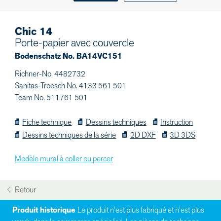
Chic 14
Porte-papier avec couvercle
Bodenschatz No. BA14VC151
Richner-No. 4482732
Sanitas-Troesch No. 4133 561 501
Team No. 511761 501
Fiche technique
Dessins techniques
Instruction
Dessins techniques de la série
2D DXF
3D 3DS
Modèle mural à coller ou percer
Retour
Produit historique
Le produit n'est plus fabriqué et n'est plus