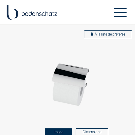
À la liste de préféres
Image
Dimensions