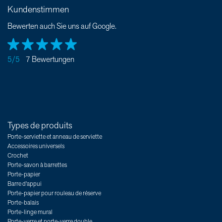
Kundenstimmen
Bewerten auch Sie uns auf Google.
5/5
7 Bewertungen
Types de produits
Porte-serviette et anneau de serviette
Accessoires universels
Crochet
Porte-savon à barrettes
Porte-papier
Barre d'appui
Porte-papier pour rouleau de réserve
Porte-balais
Porte-linge mural
Porte-verre et porte-verre double