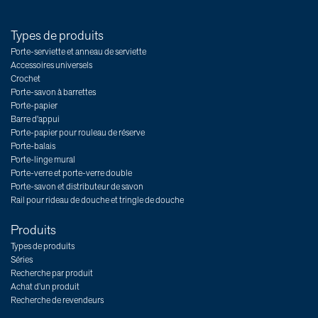
Types de produits
Porte-serviette et anneau de serviette
Accessoires universels
Crochet
Porte-savon à barrettes
Porte-papier
Barre d'appui
Porte-papier pour rouleau de réserve
Porte-balais
Porte-linge mural
Porte-verre et porte-verre double
Porte-savon et distributeur de savon
Rail pour rideau de douche et tringle de douche
Produits
Types de produits
Séries
Recherche par produit
Achat d’un produit
Recherche de revendeurs