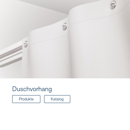
Duschvorhang
Produkte
Katalog