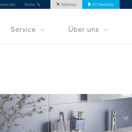
ional (de)
Suche
Webshop
(
0
) Merkliste
Service
Über uns