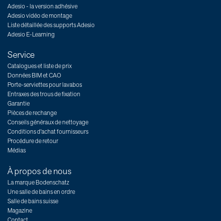
Adesio - la version adhésive
Adesio vidéo de montage
Liste détaillée des supports Adesio
Adesio E-Learning
Service
Catalogues et liste de prix
Données BIM et CAO
Porte-serviettes pour lavabos
Entraxes des trous de fixation
Garantie
Pièces de rechange
Conseils généraux de nettoyage
Conditions d'achat fournisseurs
Procédure de retour
Médias
À propos de nous
La marque Bodenschatz
Une salle de bains en ordre
Salle de bains suisse
Magazine
Contact