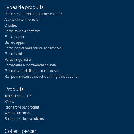
Types de produits
Porte-serviette et anneau de serviette
Accessoires universels
Crochet
Porte-savon à barrettes
Porte-papier
Barre d'appui
Porte-papier pour rouleau de réserve
Porte-balais
Porte-linge mural
Porte-verre et porte-verre double
Porte-savon et distributeur de savon
Rail pour rideau de douche et tringle de douche
Produits
Types de produits
Séries
Recherche par produit
Achat d’un produit
Recherche de revendeurs
Coller - percer