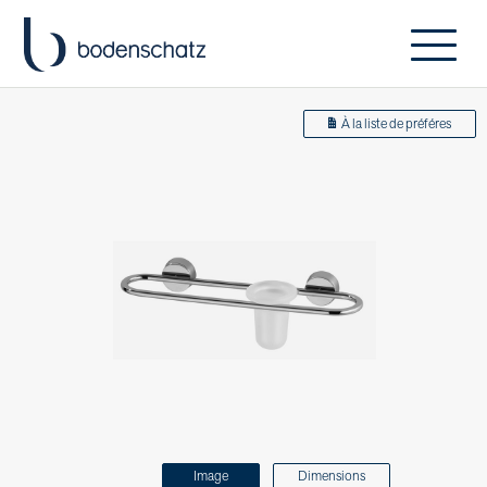
À la liste de préféres
Image
Dimensions