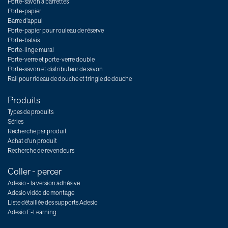
Porte-savon à barrettes
Porte-papier
Barre d'appui
Porte-papier pour rouleau de réserve
Porte-balais
Porte-linge mural
Porte-verre et porte-verre double
Porte-savon et distributeur de savon
Rail pour rideau de douche et tringle de douche
Produits
Types de produits
Séries
Recherche par produit
Achat d’un produit
Recherche de revendeurs
Coller - percer
Adesio - la version adhésive
Adesio vidéo de montage
Liste détaillée des supports Adesio
Adesio E-Learning