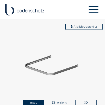
À la liste de préféres
Image
Dimensions
3D