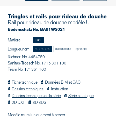
Tringles et rails pour rideau de douche
Rail pour rideau de douche modèle U
Bodenschatz No. BA91WS021
Matière
blanc
Longueur cm
80 x 80 x 80
90 x 90 x 90
spéciale
Richner-No. 4454750
Sanitas-Troesch No. 1715 301 100
Team No. 171361 100
Fiche technique
Données BIM et CAO
Dessins techniques
Instruction
Dessins techniques de la série
Série catalogue
2D DXF
3D 3DS
Modèle mural uniquement à percer