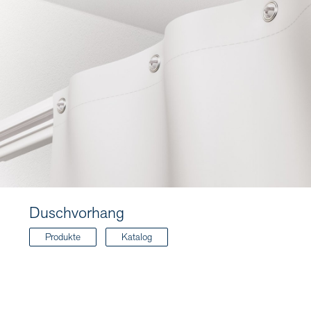
Duschvorhang
Produkte
Katalog