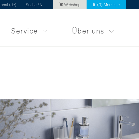
ional (de)
Suche
Webshop
(
0
) Merkliste
Service
Über uns