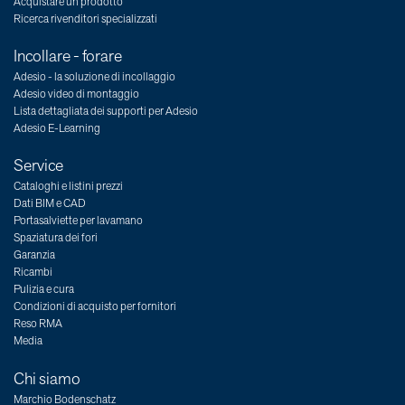
Acquistare un prodotto
Ricerca rivenditori specializzati
Incollare - forare
Adesio - la soluzione di incollaggio
Adesio video di montaggio
Lista dettagliata dei supporti per Adesio
Adesio E-Learning
Service
Cataloghi e listini prezzi
Dati BIM e CAD
Portasalviette per lavamano
Spaziatura dei fori
Garanzia
Ricambi
Pulizia e cura
Condizioni di acquisto per fornitori
Reso RMA
Media
Chi siamo
Marchio Bodenschatz