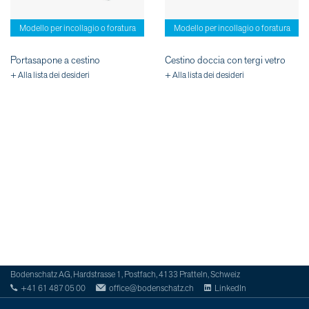
Modello per incollagio o foratura
Modello per incollagio o foratura
Portasapone a cestino
Cestino doccia con tergi vetro
+ Alla lista dei desideri
+ Alla lista dei desideri
Bodenschatz AG, Hardstrasse 1, Postfach, 4133 Pratteln, Schweiz
+41 61 487 05 00
office@bodenschatz.ch
LinkedIn