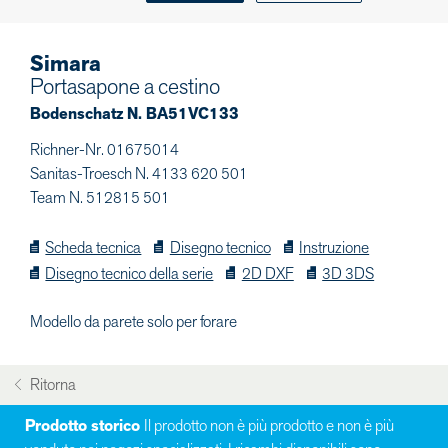
Simara
Portasapone a cestino
Bodenschatz N. BA51VC133
Richner-Nr. 01675014
Sanitas-Troesch N. 4133 620 501
Team N. 512815 501
Scheda tecnica
Disegno tecnico
Instruzione
Disegno tecnico della serie
2D DXF
3D 3DS
Modello da parete solo per forare
Ritorna
Prodotto storico
Il prodotto non è più prodotto e non è più