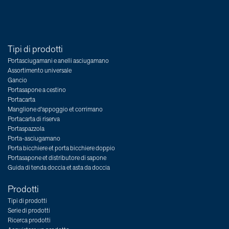
Tipi di prodotti
Portasciugamani e anelli asciugamano
Assortimento universale
Gancio
Portasapone a cestino
Portacarta
Manglione d'appoggio et corrimano
Portacarta di riserva
Portaspazzola
Porta-asciugamano
Porta bicchiere et porta bicchiere doppio
Portasapone et distributore di sapone
Guida di tenda doccia et asta da doccia
Prodotti
Tipi di prodotti
Serie di prodotti
Ricerca prodotti