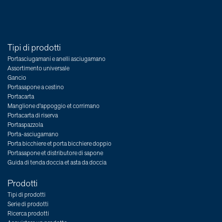
Tipi di prodotti
Portasciugamani e anelli asciugamano
Assortimento universale
Gancio
Portasapone a cestino
Portacarta
Manglione d'appoggio et corrimano
Portacarta di riserva
Portaspazzola
Porta-asciugamano
Porta bicchiere et porta bicchiere doppio
Portasapone et distributore di sapone
Guida di tenda doccia et asta da doccia
Prodotti
Tipi di prodotti
Serie di prodotti
Ricerca prodotti