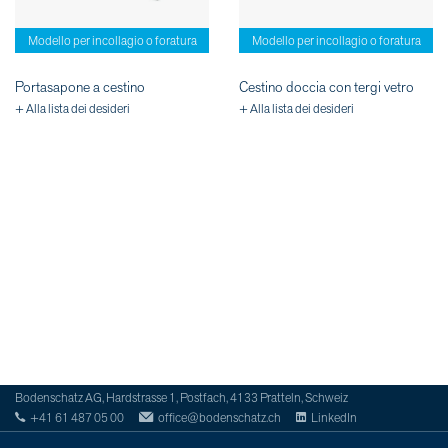
Modello per incollagio o foratura
Modello per incollagio o foratura
Portasapone a cestino
Cestino doccia con tergi vetro
+ Alla lista dei desideri
+ Alla lista dei desideri
Bodenschatz AG, Hardstrasse 1, Postfach, 4133 Pratteln, Schweiz
+41 61 487 05 00
office@bodenschatz.ch
LinkedIn