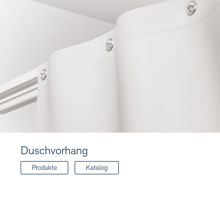
Duschvorhang
Produkte
Katalog