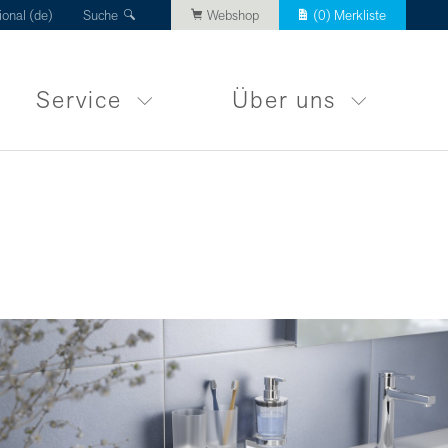
ional (de)
Suche
Webshop
(
0
) Merkliste
Service
Über uns