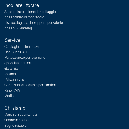
Incollare - forare
Adesio - la soluzione di incollaggio
Adesio video di montaggio
Lista dettagliata dei supporti per Adesio
Adesio E-Learning
Service
Cataloghi e listini prezzi
Dati BIM e CAD
Portasalviette per lavamano
Spaziatura dei fori
Garanzia
Ricambi
Pulizia e cura
Condizioni di acquisto per fornitori
Reso RMA
Media
Chi siamo
Marchio Bodenschatz
Ordine in bagno
Bagno svizzero