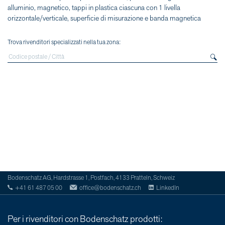
alluminio, magnetico, tappi in plastica ciascuna con 1 livella
orizzontale/verticale, superficie di misurazione e banda magnetica
Trova rivenditori specializzati nella tua zona:
Bodenschatz AG, Hardstrasse 1, Postfach, 4133 Pratteln, Schweiz
+41 61 487 05 00
office@bodenschatz.ch
LinkedIn
Per i rivenditori con Bodenschatz prodotti: