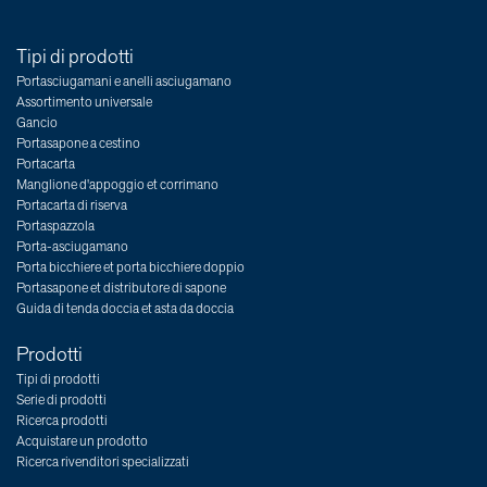
Tipi di prodotti
Portasciugamani e anelli asciugamano
Assortimento universale
Gancio
Portasapone a cestino
Portacarta
Manglione d'appoggio et corrimano
Portacarta di riserva
Portaspazzola
Porta-asciugamano
Porta bicchiere et porta bicchiere doppio
Portasapone et distributore di sapone
Guida di tenda doccia et asta da doccia
Prodotti
Tipi di prodotti
Serie di prodotti
Ricerca prodotti
Acquistare un prodotto
Ricerca rivenditori specializzati