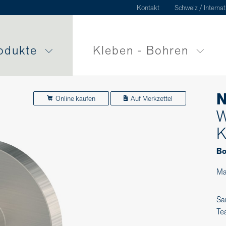
Kontakt
Schweiz / Internat
odukte
Kleben - Bohren
N
Online kaufen
Auf Merkzettel
W
K
Bo
Ma
Sa
Te