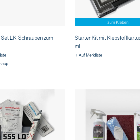
zum Kleben
Set LK-Schrauben zum
Starter Kit mit Klebstoffkart
ml
iste
+ Auf Merkliste
shop