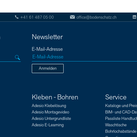
+41 61 487 05 00
office@bodenschatz.ch
n
Newsletter
E-Mail-Adresse
Anmelden
Kleben - Bohren
Service
Adesio Klebelösung
Kataloge und Preis
Adesio Montagevideo
BIM- und CAD-Da
Adesio Untergrundliste
Passliste Handtuch
Adesio E-Learning
Waschtische
Bohrlochabstände