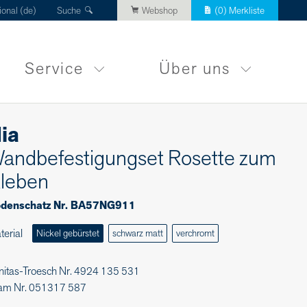
ional (de)
Suche
Webshop
(
0
) Merkliste
Service
Über uns
ia
andbefestigungset Rosette zum
leben
denschatz Nr. BA57NG911
terial
Nickel gebürstet
schwarz matt
verchromt
nitas-Troesch Nr. 4924 135 531
am Nr. 051317 587