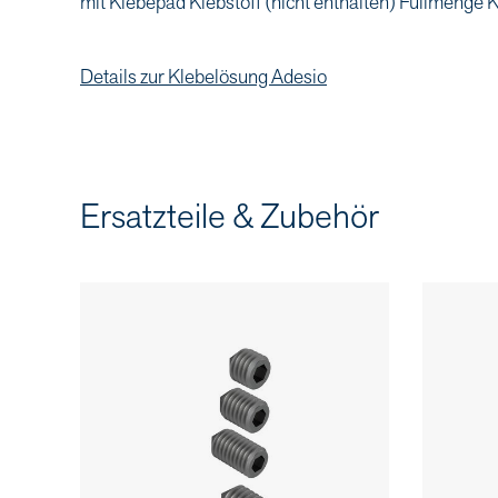
mit Klebepad Klebstoff (nicht enthalten) Füllmenge K
Details zur Klebelösung Adesio
Ersatzteile & Zubehör