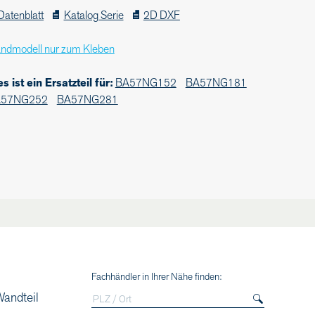
Datenblatt
Katalog Serie
2D DXF
ndmodell nur zum Kleben
es ist ein Ersatzteil für:
BA57NG152
BA57NG181
A57NG252
BA57NG281
Fachhändler in Ihrer Nähe finden:
Wandteil