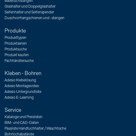
Badetuchstangen
Glashalter und Doppelglashalter
Seifenhalter und Seifenspender
Duschvorhangschienen und -stangen
Produkte
Produkttypen
Produktserien
Produktsuche
Produkt kaufen
Fachhändlersuche
Kleben - Bohren
Adesio Klebelösung
Adesio Montagevideo
Adesio Untergrundliste
Adesio E-Learning
Service
Kataloge und Preislisten
BIM- und CAD-Daten
Passliste Handtuchhalter / Waschtische
Bohrlochabstände