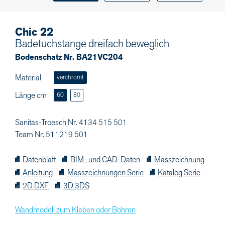
Chic 22
Badetuchstange dreifach beweglich
Bodenschatz Nr. BA21VC204
Material
verchromt
Länge cm
60
80
Sanitas-Troesch Nr. 4134 515 501
Team Nr. 511219 501
Datenblatt
BIM- und CAD-Daten
Masszeichnung
Anleitung
Masszeichnungen Serie
Katalog Serie
2D DXF
3D 3DS
Wandmodell zum Kleben oder Bohren