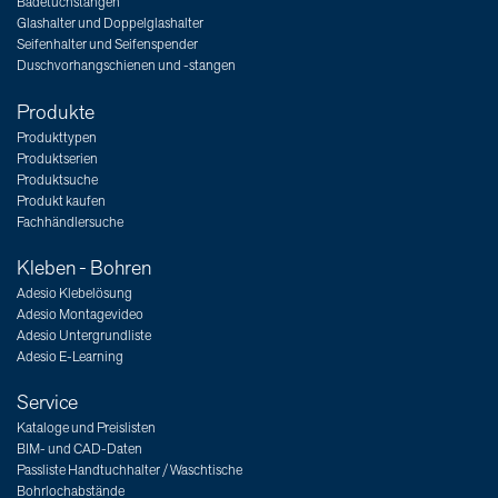
Badetuchstangen
Glashalter und Doppelglashalter
Seifenhalter und Seifenspender
Duschvorhangschienen und -stangen
Produkte
Produkttypen
Produktserien
Produktsuche
Produkt kaufen
Fachhändlersuche
Kleben - Bohren
Adesio Klebelösung
Adesio Montagevideo
Adesio Untergrundliste
Adesio E-Learning
Service
Kataloge und Preislisten
BIM- und CAD-Daten
Passliste Handtuchhalter / Waschtische
Bohrlochabstände