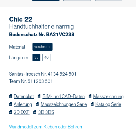
Chic 22
Handtuchhalter einarmig
Bodenschatz Nr. BA21VC238
Material
verchromt
Länge cm
33
40
Sanitas-Troesch Nr. 4134 524 501
Team Nr. 511263 501
Datenblatt
BIM- und CAD-Daten
Masszeichnung
Anleitung
Masszeichnungen Serie
Katalog Serie
2D DXF
3D 3DS
Wandmodell zum Kleben oder Bohren