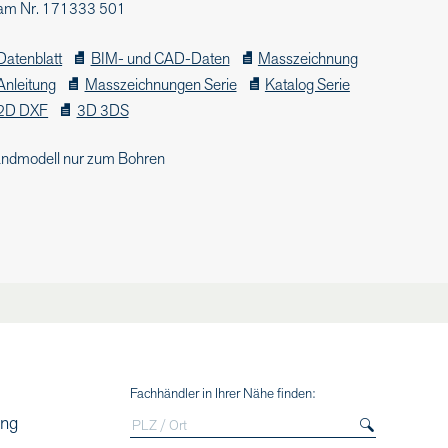
am Nr. 171333 501
Datenblatt
BIM- und CAD-Daten
Masszeichnung
Anleitung
Masszeichnungen Serie
Katalog Serie
2D DXF
3D 3DS
ndmodell nur zum Bohren
Fachhändler in Ihrer Nähe finden:
ing