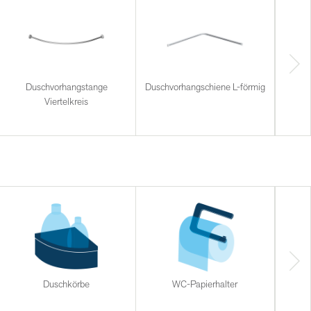
Duschvorhangstange
Duschvorhangschiene L-förmig
Dus
Viertelkreis
Duschkörbe
WC-Papierhalter
Halt