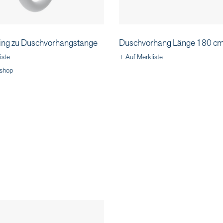
ing zu Duschvorhangstange
Duschvorhang Länge 180 cm
iste
+ Auf Merkliste
shop