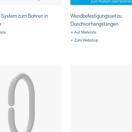
zum Kleben oder Bohren
System zum Bohren in
Wandbefestigungsset zu
e
Duschvorhangstangen
iste
+ Auf Merkliste
+ Zum Webshop