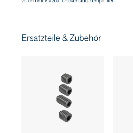
verchromt, kürzbar Deckenstütze empfohlen
Ersatzteile & Zubehör