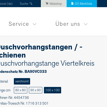
ional (de)
Suche
Webshop
(
0
) Merkliste
Service
Über uns
uschvorhangstangen / -
chienen
uschvorhangstange Viertelkreis
denschatz Nr. BA90VC033
terial
verchromt
nge cm
80 x 80
90 x 90
100 x 100
chner-Nr. 4454736
nitas-Troesch Nr. 1716 313 501