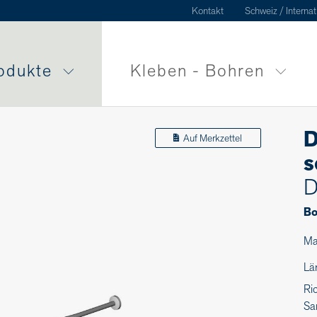
Kontakt
Schweiz / Internat
odukte
Kleben - Bohren
D
Auf Merkzettel
s
D
Bo
Ma
Lä
Ri
Sa