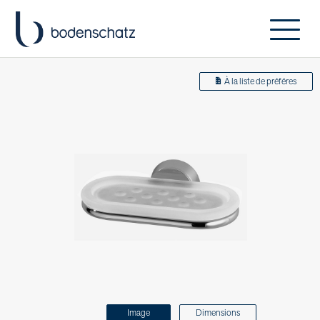
À la liste de préféres
Image
Dimensions