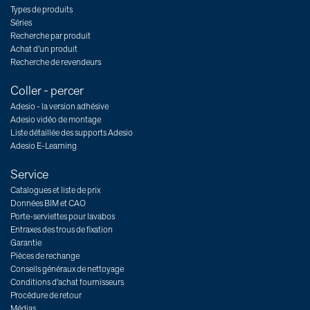
Types de produits
Séries
Recherche par produit
Achat d’un produit
Recherche de revendeurs
Coller - percer
Adesio - la version adhésive
Adesio vidéo de montage
Liste détaillée des supports Adesio
Adesio E-Learning
Service
Catalogues et liste de prix
Données BIM et CAO
Porte-serviettes pour lavabos
Entraxes des trous de fixation
Garantie
Pièces de rechange
Conseils généraux de nettoyage
Conditions d'achat fournisseurs
Procédure de retour
Médias