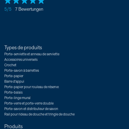
5/5
7 Bewertungen
Types de produits
Porte-serviette et anneau de serviette
Accessoires universels
Crochet
Porte-savon à barrettes
Porte-papier
Barre d'appui
Porte-papier pour rouleau de réserve
Porte-balais
Porte-linge mural
Porte-verre et porte-verre double
Porte-savon et distributeur de savon
Rail pour rideau de douche et tringle de douche
Produits