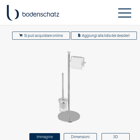
Si può acquistare online
Aggiungi alla lista dei desideri
Immagine
Dimensioni
3D