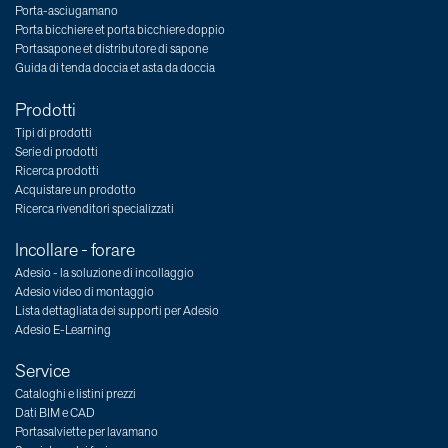
Porta-asciugamano
Porta bicchiere et porta bicchiere doppio
Portasapone et distributore di sapone
Guida di tenda doccia et asta da doccia
Prodotti
Tipi di prodotti
Serie di prodotti
Ricerca prodotti
Acquistare un prodotto
Ricerca rivenditori specializzati
Incollare - forare
Adesio - la soluzione di incollaggio
Adesio video di montaggio
Lista dettagliata dei supporti per Adesio
Adesio E-Learning
Service
Cataloghi e listini prezzi
Dati BIM e CAD
Portasalviette per lavamano