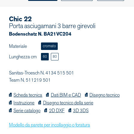
Chic 22
Porta asciugamani 3 barre girevoli
Bodenschatz N. BA21VC204
Materiale
cromato
Lunghezza cm
60
80
Sanitas-Troesch N. 4134 515 501
Team N. 511219 501
Scheda tecnica
Dati BIM e CAD
Disegno tecnico
Instruzione
Disegno tecnico della serie
Serie catalogo
2D DXF
3D 3DS
Modello da parete per incollaggio o foratura