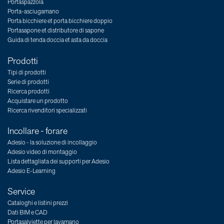
Portaspazzola
Porta-asciugamano
Porta bicchiere et porta bicchiere doppio
Portasapone et distributore di sapone
Guida di tenda doccia et asta da doccia
Prodotti
Tipi di prodotti
Serie di prodotti
Ricerca prodotti
Acquistare un prodotto
Ricerca rivenditori specializzati
Incollare - forare
Adesio - la soluzione di incollaggio
Adesio video di montaggio
Lista dettagliata dei supporti per Adesio
Adesio E-Learning
Service
Cataloghi e listini prezzi
Dati BIM e CAD
Portasalviette per lavamano