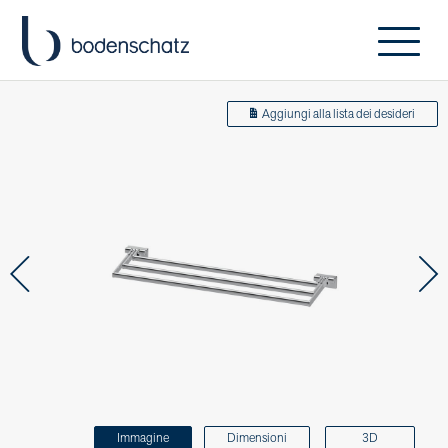
Aggiungi alla lista dei desideri
Immagine
Dimensioni
3D