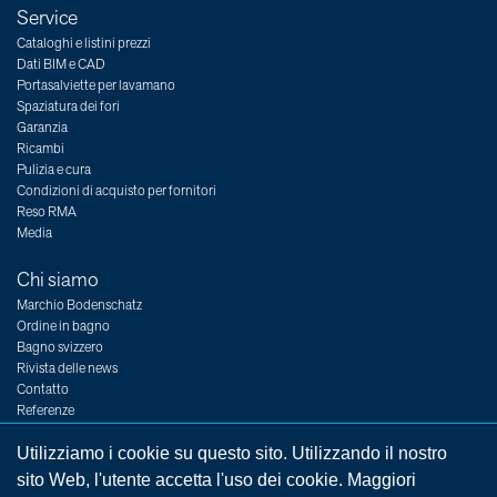
Service
Cataloghi e listini prezzi
Dati BIM e CAD
Portasalviette per lavamano
Spaziatura dei fori
Garanzia
Ricambi
Pulizia e cura
Condizioni di acquisto per fornitori
Reso RMA
Media
Chi siamo
Marchio Bodenschatz
Ordine in bagno
Bagno svizzero
Rivista delle news
Contatto
Referenze
Fiere
Posti vacanti
Utilizziamo i cookie su questo sito. Utilizzando il nostro
sito Web, l'utente accetta l'uso dei cookie. Maggiori