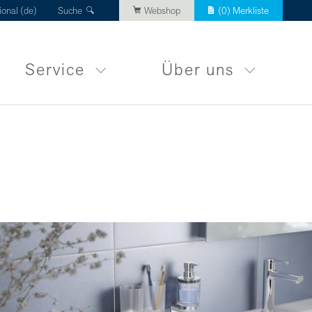
ional (de)
Suche
Webshop
(
0
) Merkliste
Service
Über uns