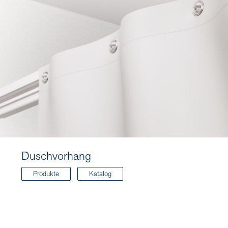
Duschvorhang
Produkte
Katalog