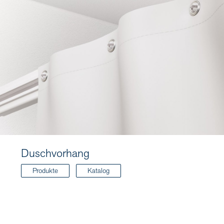
Duschvorhang
Produkte
Katalog