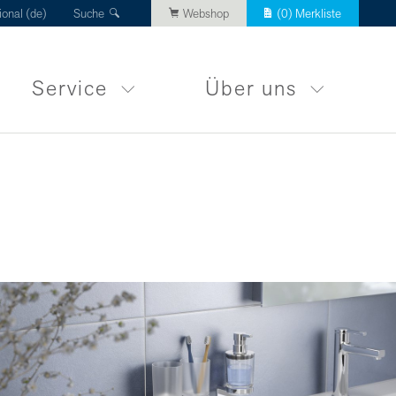
ional (de)
Suche
Webshop
(
0
) Merkliste
Service
Über uns