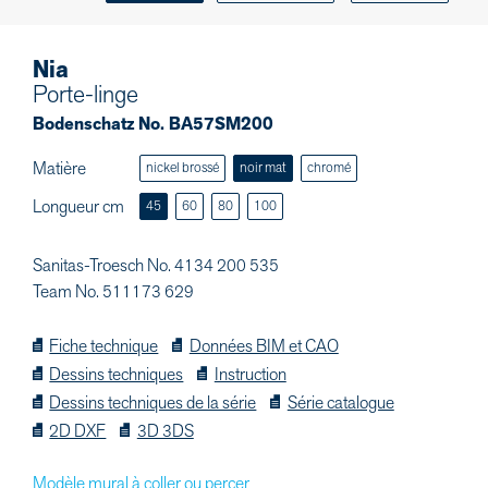
Nia
Porte-linge
Bodenschatz No. BA57SM200
Matière
nickel brossé
noir mat
chromé
Longueur cm
45
60
80
100
Sanitas-Troesch No. 4134 200 535
Team No. 511173 629
Fiche technique
Données BIM et CAO
Dessins techniques
Instruction
Dessins techniques de la série
Série catalogue
2D DXF
3D 3DS
Modèle mural à coller ou percer