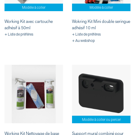
Modèle à coller
Modèle à coller
Working Kit avec cartouche
Wokring Kit Mini double seringue
adhésif à 50ml
adhésif 10 ml
+ Liste de préféres
+ Liste de préféres
+ Au webshop
Modèle à coller ou percer
Working Kit Nettoyage de base
Support mural combiné pour