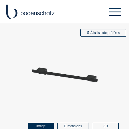
À la liste de préféres
Image
Dimensions
3D