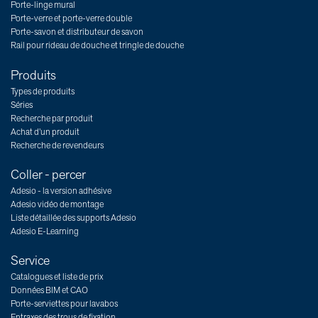
Porte-linge mural
Porte-verre et porte-verre double
Porte-savon et distributeur de savon
Rail pour rideau de douche et tringle de douche
Produits
Types de produits
Séries
Recherche par produit
Achat d’un produit
Recherche de revendeurs
Coller - percer
Adesio - la version adhésive
Adesio vidéo de montage
Liste détaillée des supports Adesio
Adesio E-Learning
Service
Catalogues et liste de prix
Données BIM et CAO
Porte-serviettes pour lavabos
Entraxes des trous de fixation