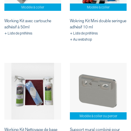
Modèle à coller
Modèle à coller
Working Kit avec cartouche
Wokring Kit Mini double seringue
adhésif à 50ml
adhésif 10 ml
+ Liste de préféres
+ Liste de préféres
+ Au webshop
Modèle à coller ou percer
Working Kit Nettoyage de base
Support mural combiné pour