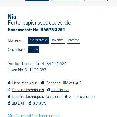
Nia
Porte-papier avec couvercle
Bodenschatz No. BA57NG251
Matière
nickel brossé
noir mat
chromé
Ouverture
droite
Sanitas-Troesch No. 4134 261 531
Team No. 511198 587
Fiche technique
Données BIM et CAO
Dessins techniques
Instruction
Dessins techniques de la série
Série catalogue
2D DXF
3D 3DS
Modèle mural à coller ou percer