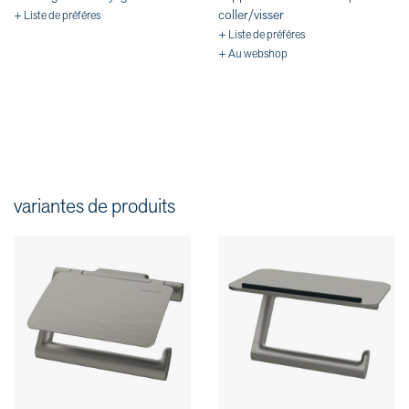
coller/visser
+ Liste de préféres
+ Liste de préféres
+ Au webshop
variantes de produits