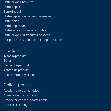
Porte-savon à barrettes
Porte-papier
Barre d'appui
Porte-papier pour rouleau de réserve
Porte-balais
Porte-linge mural
Porte-verre et porte-verre double
Porte-savon et distributeur de savon
Rail pour rideau de douche et tringle de douche
Produits
Types de produits
Séries
Recherche par produit
Achat d’un produit
Recherche de revendeurs
Coller - percer
Adesio - la version adhésive
Adesio vidéo de montage
Liste détaillée des supports Adesio
Adesio E-Learning