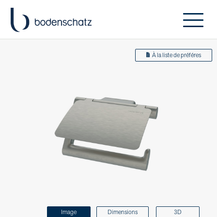
À la liste de préféres
Image
Dimensions
3D